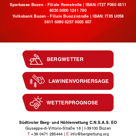
Sparkasse Bozen - Filiale Romstraße | IBAN: IT27 F060 4511
6030 0000 1241 700
Volksbank Bozen - Filiale Buozzistraße | IBAN: IT05 U058
5611 6090 6257 0005 607
BERGWETTER
LAWINENVORHERSAGE
WETTERPROGNOSE
Südtiroler Berg- und Höhlenrettung C.N.S.A.S. EO
Giuseppe-di-Vittorio-Straße 16
|
I
-
39100
Bozen
T
+39 0471 285444
|
E
info@bergrettung.org