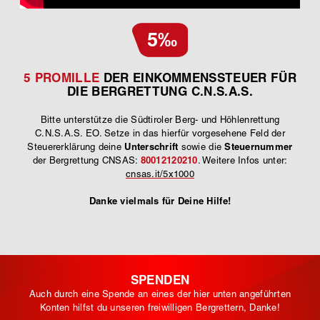
5‰
5 PROMILLE
DER EINKOMMENSSTEUER FÜR
DIE BERGRETTUNG C.N.S.A.S.
Bitte unterstütze die Südtiroler Berg- und Höhlenrettung
C.N.S.A.S. EO. Setze in das hierfür vorgesehene Feld der
Unterschrift
Steuernummer
Steuererklärung deine
sowie die
80012120210
der Bergrettung CNSAS:
. Weitere Infos unter:
cnsas.it/5x1000
Danke vielmals für Deine Hilfe!
SPENDEN
Auch durch eine Spende an eines der hier unten angeführten
Konten hilfst du unseren freiwilligen Bergrettern, Danke!