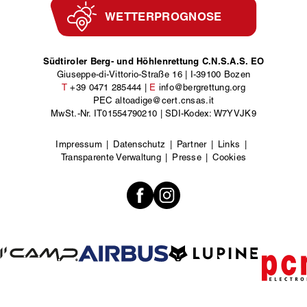
WETTERPROGNOSE
Südtiroler Berg- und Höhlenrettung C.N.S.A.S. EO
Giuseppe-di-Vittorio-Straße 16
|
I
-
39100
Bozen
T
+39 0471 285444
|
E
info@bergrettung.org
PEC
altoadige@cert.cnsas.it
MwSt.-Nr.
IT01554790210
|
SDI-Kodex: W7YVJK9
Impressum
Datenschutz
Partner
Links
Transparente Verwaltung
Presse
Cookies